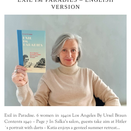
VERSION
Exil in Paradise. 6 women in 1940s Los Angeles By Ursel Braun
Contents 1940 – Page 7 In Salka’s salon, guests take aim at Hitler
´s portrait with darts – Katia enjoys a genteel summer retreat…